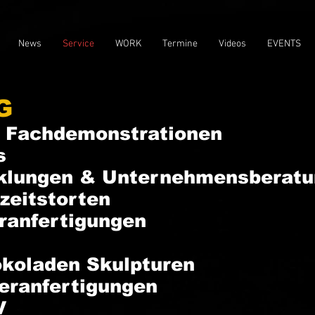
News
Service
WORK
Termine
Videos
EVENTS
G
 Fachdemonstrationen
s
klungen & Unternehmensberatu
zeitstorten
ranfertigungen
koladen Skulpturen
eranfertigungen
V