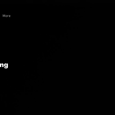
More
ng