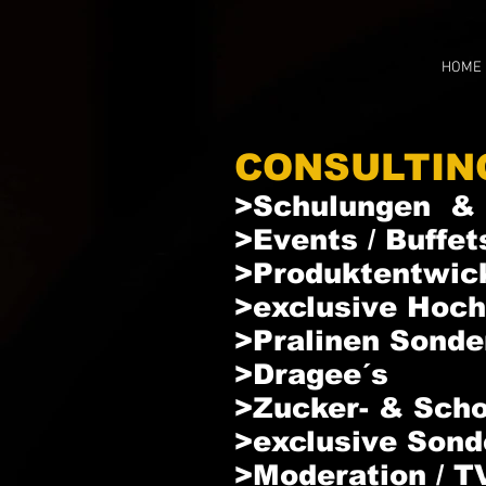
HOME
CONSULTIN
>Schulungen &
>Events / Buffet
>Produktentwic
>exclusive Hoch
>Pralinen Sonde
>Dragee´s
>Zucker- & Scho
>exclusive Sond
>Moderation / T